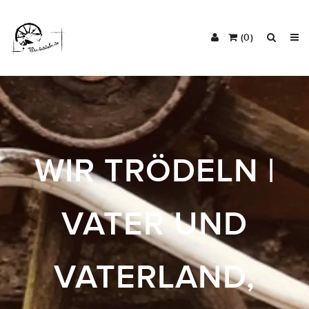
(0)
WIR TRÖDELN |
VATER UND
VATERLAND,