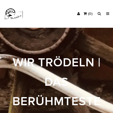
(0)
WIR TRÖDELN |
DAS
BERÜHMTESTE