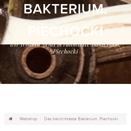
BAKTERIUM,
PIECHOCKI
wir trödeln | Das berühmteste Bakterium,
Piechocki
Webshop
Das berühmteste Bakterium, Piechocki