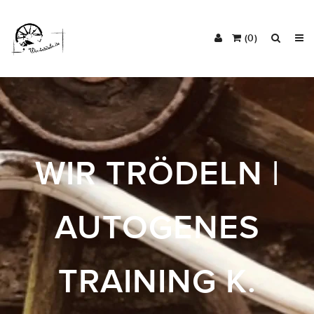
(0)
WIR TRÖDELN |
AUTOGENES
TRAINING K.