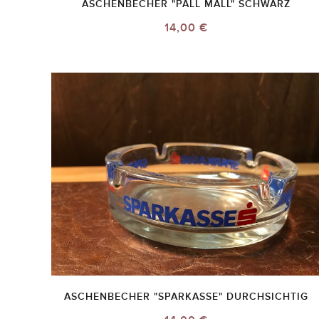
ASCHENBECHER "PALL MALL" SCHWARZ
14,00 €
ASCHENBECHER "SPARKASSE" DURCHSICHTIG