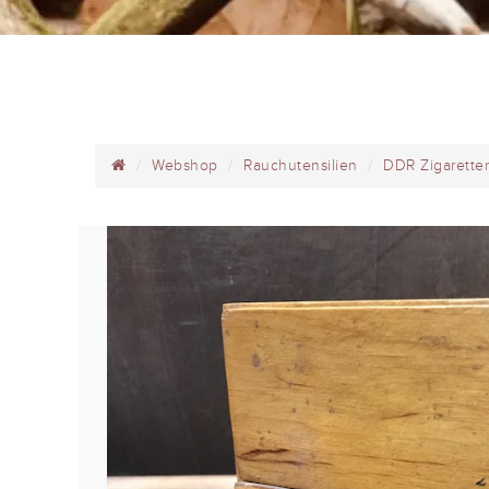
Webshop
Rauchutensilien
DDR Zigarette