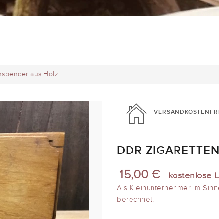
nspender aus Holz
VERSANDKOSTENFR
DDR ZIGARETTE
15,00 €
kostenlose L
Als Kleinunternehmer im Sinn
berechnet.