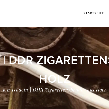
STARTSEITE
 | DDR ZIGARETTE
HOLZ
wir trödeln | DDR Zigarettenspender aus Holz