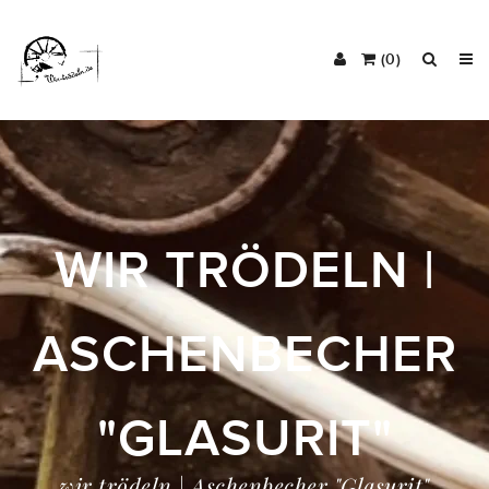
(0)
WIR TRÖDELN |
ASCHENBECHER
"GLASURIT"
wir trödeln | Aschenbecher "Glasurit"