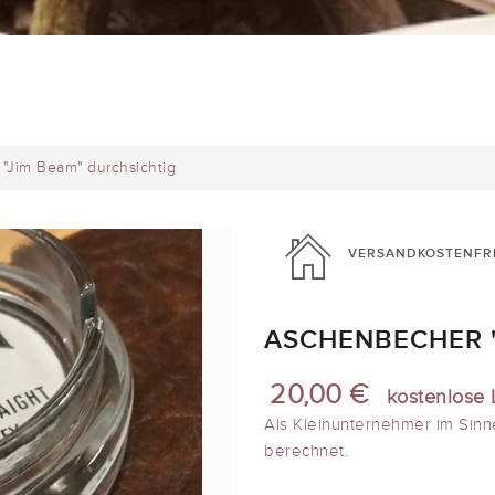
"Jim Beam" durchsichtig
VERSANDKOSTENFR
ASCHENBECHER "
20,00 €
kostenlose 
Als Kleinunternehmer im Sinn
berechnet.