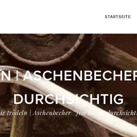
STARTSEITE
N | ASCHENBECHER
DURCHSICHTIG
ir trödeln | Aschenbecher "Jim Beam" durchsicht