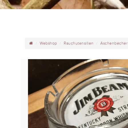
Webshop
Rauchutensilien
Aschenbecher 