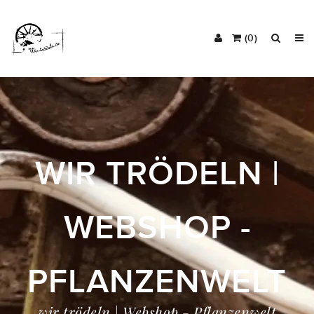
(0)
WIR TRÖDELN |
WEBSHOP -
PFLANZENWELT
wir trödeln | Webshop - Pflanzenwelt