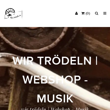
(0)
WIR TRÖDELN |
WEBSHOP -
MUSIK
wir trödeln | Webshop - Musik