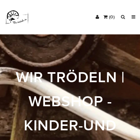
(0)
WIR TRÖDELN |
WEBSHOP -
KINDER-UND