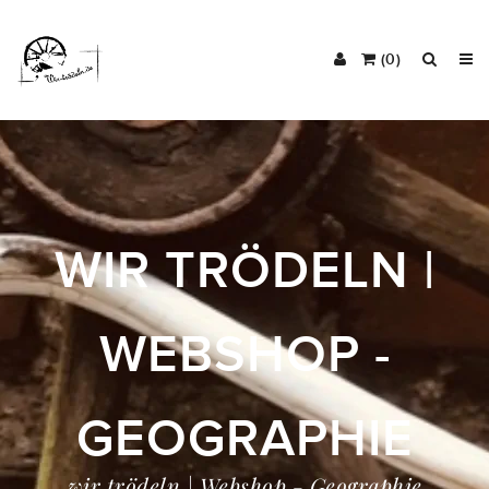
(0)
WIR TRÖDELN |
WEBSHOP -
GEOGRAPHIE
wir trödeln | Webshop - Geographie