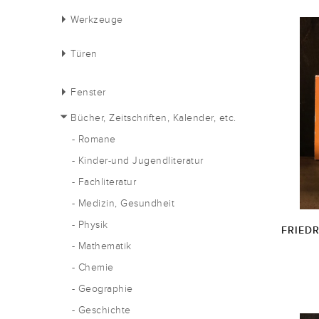
Werkzeuge
Türen
Fenster
Bücher, Zeitschriften, Kalender, etc.
- Romane
- Kinder-und Jugendliteratur
- Fachliteratur
- Medizin, Gesundheit
- Physik
FRIED
- Mathematik
- Chemie
- Geographie
- Geschichte