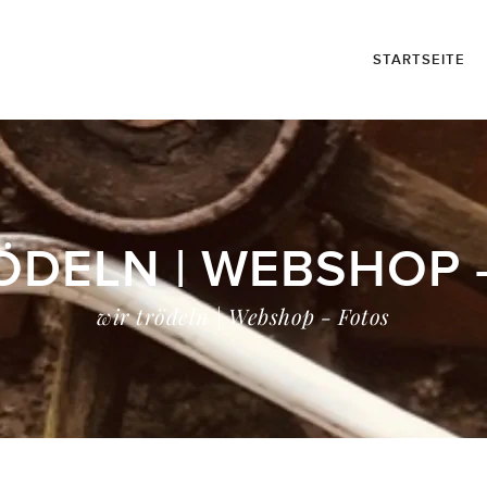
STARTSEITE
ÖDELN | WEBSHOP 
wir trödeln | Webshop - Fotos