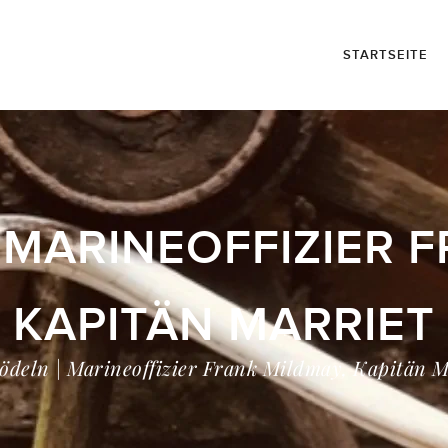
STARTSEITE
 MARINEOFFIZIER 
KAPITÄN MARRIET
rödeln | Marineoffizier Frank Mildmay, Kapitän M