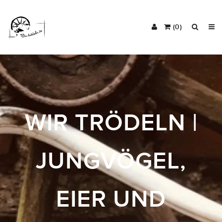
(0)
WIR TRÖDELN |
JUNGVÖGEL,
EIER UND