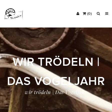
(0)
WIR TRÖDELN |
DAS VOGELJAHR
wir trödeln | Das Vogeljahr