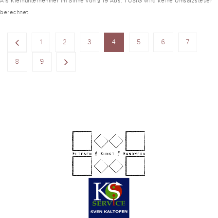
Als Kleinunternehmer im Sinne von § 19 Abs. 1 UStG wird keine Umsatzsteuer
berechnet.
1
2
3
4
5
6
7
8
9