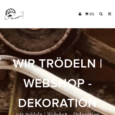
(0)
WIR TRÖDELN |
WEBSHOP -
DEKORATION
wir trödeln | Webshop - Dekoration