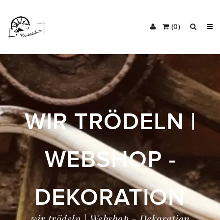
(0)
WIR TRÖDELN |
WEBSHOP -
DEKORATION
wir trödeln | Webshop - Dekoration