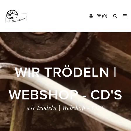
(0)
WIR TRÖDELN |
WEBSHOP - CD'S
wir trödeln | Webshop - CD'S