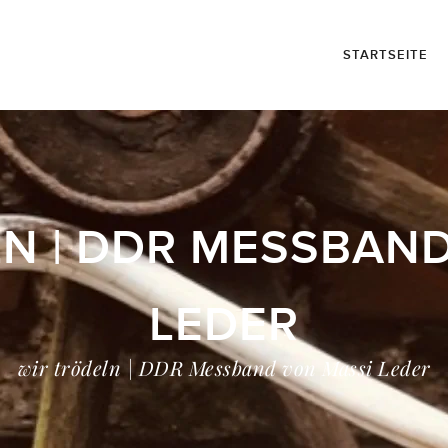
STARTSEITE
N | DDR MESSBAN
LEDER
wir trödeln | DDR Messband von Massi Leder