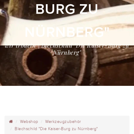
BURG ZU
NÜRNBERG"
wir trödeln | Blechschild "Die Kaiser-Burg zu
Nürnberg"
Webshop
Werkzeugzubehör
Blechschild "Die Kaiser-Burg zu Nürnberg"