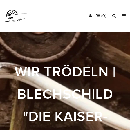
(0)
WIR TRÖDELN |
BLECHSCHILD
"DIE KAISER-