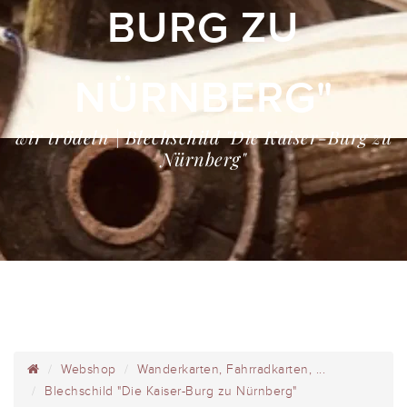
BURG ZU
NÜRNBERG"
wir trödeln | Blechschild "Die Kaiser-Burg zu
Nürnberg"
Webshop
Wanderkarten, Fahrradkarten, ...
Blechschild "Die Kaiser-Burg zu Nürnberg"