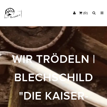
(0)
WIR TRÖDELN |
BLECHSCHILD
"DIE KAISER-