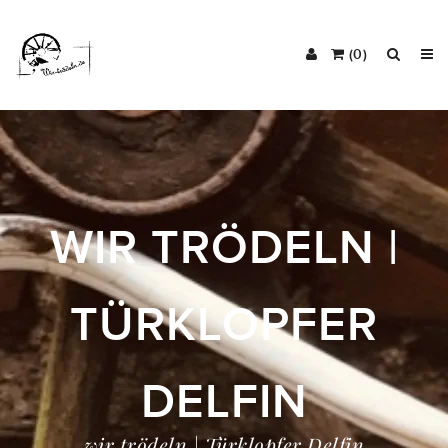
(0)
WIR TRÖDELN |
TÜRKLOPFER
DELFIN
wir trödeln | Türklopfer Delfin