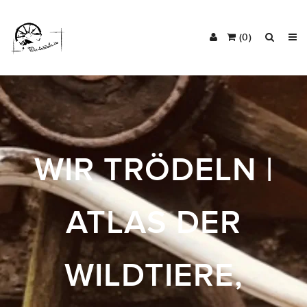
(0)
WIR TRÖDELN |
ATLAS DER
WILDTIERE,