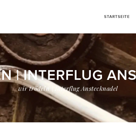
STARTSEITE
N | INTERFLUG A
wir trödeln | Interflug Anstecknadel