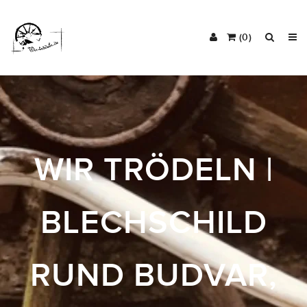
(0)
WIR TRÖDELN |
BLECHSCHILD
RUND BUDVAR,