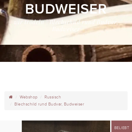
BUDWEISER
wir trödeln | Blechschild rund Budvar,
Budweiser
Webshop
Russisch
Blechschild rund Budvar, Budweiser
BELIEBT