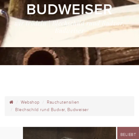
BUDWEISER
wir trödeln | Blechschild rund Budvar,
Budweiser
Webshop
Rauchutensilien
Blechschild rund Budvar, Budweiser
BELIEBT