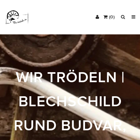
(0)
WIR TRÖDELN |
BLECHSCHILD
RUND BUDVAR,