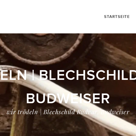
STARTSEITE
ELN | BLECHSCHIL
BUDWEISER
wir trödeln | Blechschild Budvar, Budweiser