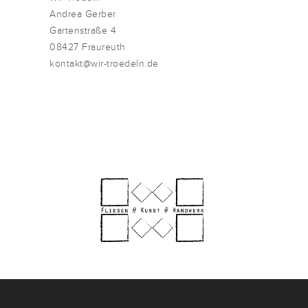
Andrea Gerber
Gartenstraße 4
08427 Fraureuth
kontakt@wir-troedeln.de