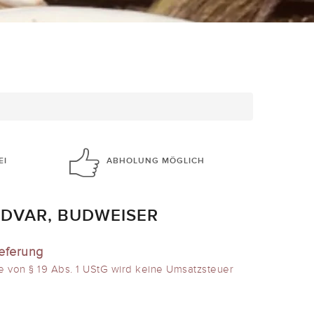
EI
ABHOLUNG
MÖGLICH
UDVAR, BUDWEISER
ieferung
e von § 19 Abs. 1 UStG wird keine Umsatzsteuer