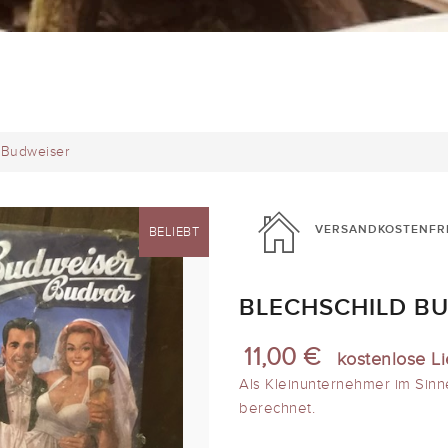
 Budweiser
VERSANDKOSTENFR
BELIEBT
BLECHSCHILD B
11,00 €
kostenlose L
Als Kleinunternehmer im Sinn
berechnet.