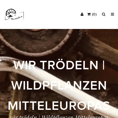
(0)
WIR TRÖDELN |
WILDPFLANZEN
MITTELEUROPAS
wir trödeln | Wildpflanzen Mitteleuropas