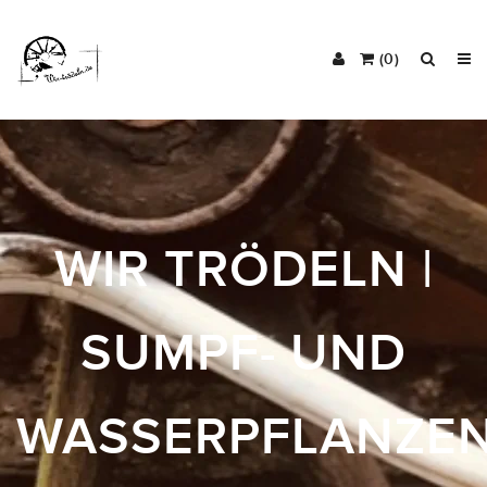
(0)
WIR TRÖDELN |
SUMPF- UND
WASSERPFLANZEN