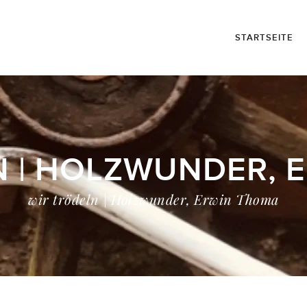
STARTSEITE
N | HOLZWUNDER, 
wir trödeln | Holzwunder, Erwin Thoma