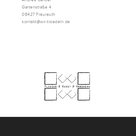
Gartenstraße 4
08427 Fraureuth
kontakt@wir-troedeln.de