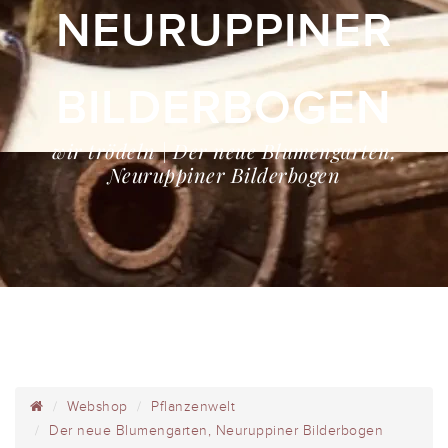
NEURUPPINER
BILDERBOGEN
wir trödeln | Der neue Blumengarten,
Neuruppiner Bilderbogen
Webshop
Pflanzenwelt
Der neue Blumengarten, Neuruppiner Bilderbogen