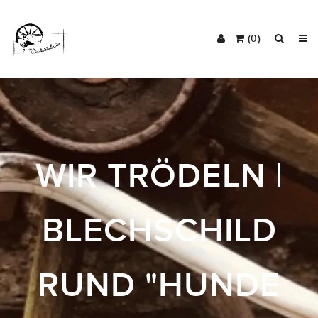
(0)
WIR TRÖDELN |
BLECHSCHILD
RUND "HUNDE