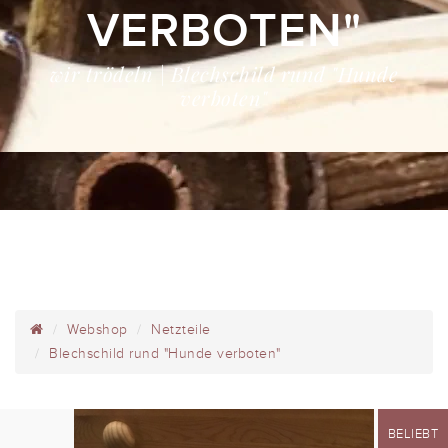
VERBOTEN"
wir trödeln | Blechschild rund "Hunde
verboten"
Webshop
Netzteile
Blechschild rund "Hunde verboten"
BELIEBT