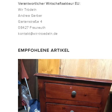
Verantwortlicher Wirtschaftsakteur EU:
Wir Trödeln
Andrea Gerber
Gartenstraße 4
08427 Fraureuth
kontakt@wir-troedeln.de
EMPFOHLENE ARTIKEL