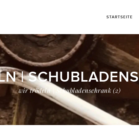
STARTSEITE
LN | SCHUBLADENS
wir trödeln | Schubladenschrank (2)