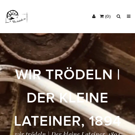
(0)
WIR TRÖDELN |
DER KLEINE
LATEINER, 1894
wir trödeln | Der kleine Lateiner, 1894