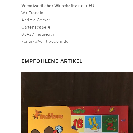
Verantwortlicher Wirtschaftsakteur EU:
Wir Trödeln
Andrea Gerber
Gartenstraße 4
08427 Fraureuth
kontakt@wir-troedeln.de
EMPFOHLENE ARTIKEL