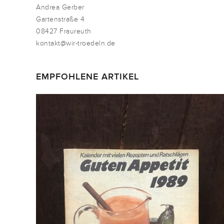
Andrea Gerber
Gartenstraße 4
08427 Fraureuth
kontakt@wir-troedeln.de
EMPFOHLENE ARTIKEL