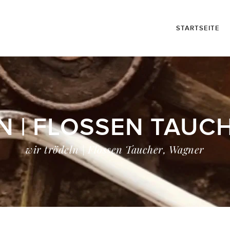
STARTSEITE
N | FLOSSEN TAUC
wir trödeln | Flossen Taucher, Wagner