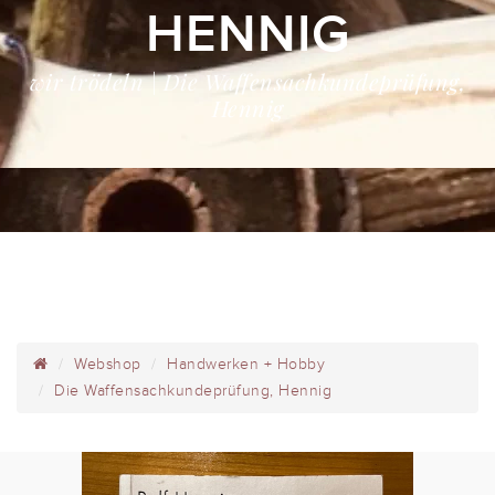
HENNIG
wir trödeln | Die Waffensachkundeprüfung,
Hennig
Webshop
Handwerken + Hobby
Die Waffensachkundeprüfung, Hennig