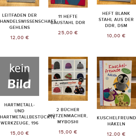
HEFT BLANK
LEITFADEN DER
11 HEFTE
STAHL AUS DER
HANDELSWISSENSCHAFT,
BAUSTAHL DDR
DDR, DSM
GEHLENS
25,00 €
10,00 €
12,00 €
HARTMETALL-
2 BÜCHER
UND
MÜTZENMACHER,
HARTMETALLBESTÜCKTE
KUSCHELFREUND
MYBOSHI
WERKZEUGE, 196
HÄKELN
15,00 €
15,00 €
12,00 €