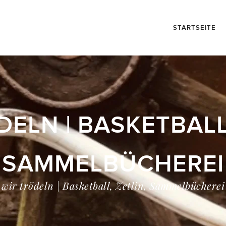
STARTSEITE
DELN | BASKETBALL,
SAMMELBÜCHEREI
wir trödeln | Basketball, Zetlin, Sammelbücherei