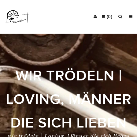
(0)
WIR TRÖDELN |
LOVING, MÄNNER
DIE SICH LIEBEN
wir trödeln | Loving, Männer die sich lieben