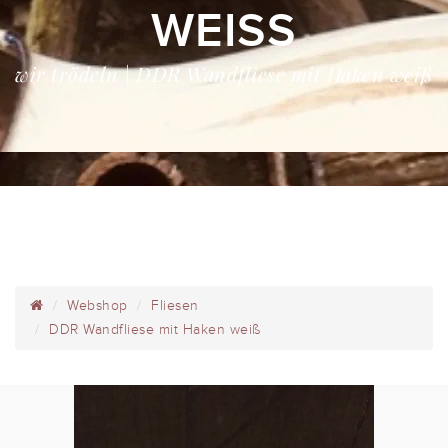
WEISS
wir trödeln | DDR Wandfliese mit Haken weiß
Webshop
Fliesen
DDR Wandfliese mit Haken weiß