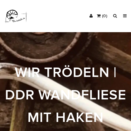
(0)
WIR TRÖDELN |
DDR WANDFLIESE
MIT HAKEN