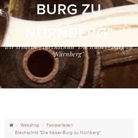
BURG ZU
NÜRNBERG"
wir trödeln | Blechschild "Die Kaiser-Burg zu
Nürnberg"
Webshop
Fensterläden
Blechschild "Die Kaiser-Burg zu Nürnberg"