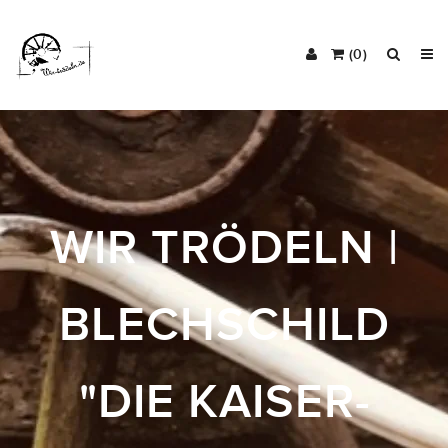
(0)
WIR TRÖDELN |
BLECHSCHILD
"DIE KAISER-