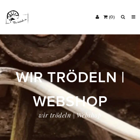
(0)
WIR TRÖDELN |
WEBSHOP
wir trödeln | Webshop