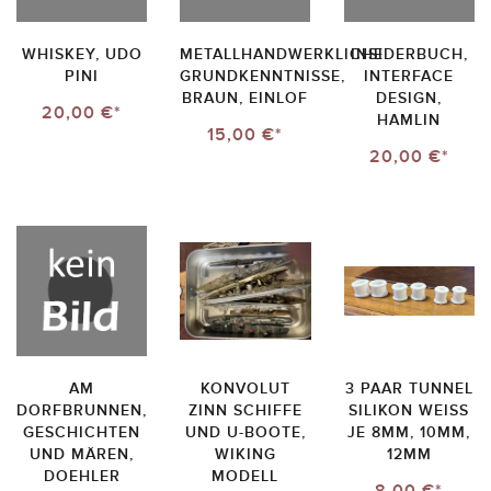
WHISKEY, UDO
METALLHANDWERKLICHE
INSIDERBUCH,
PINI
GRUNDKENNTNISSE,
INTERFACE
BRAUN, EINLOF
DESIGN,
20,00 €*
HAMLIN
15,00 €*
20,00 €*
AM
KONVOLUT
3 PAAR TUNNEL
DORFBRUNNEN,
ZINN SCHIFFE
SILIKON WEISS J
GESCHICHTEN
UND U-BOOTE,
E 8MM, 10MM, 1
UND MÄREN,
WIKING
2MM
DOEHLER
MODELL