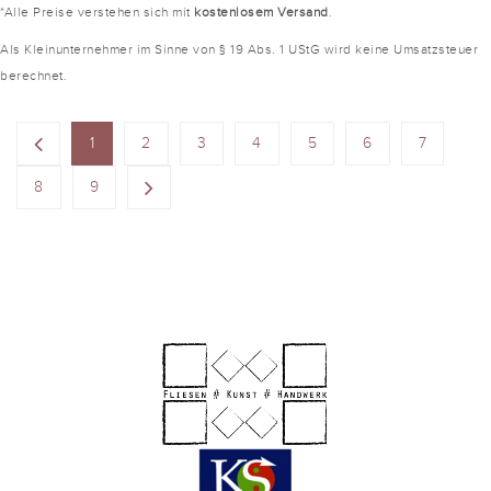
*Alle Preise verstehen sich mit
kostenlosem Versand
.
Als Kleinunternehmer im Sinne von § 19 Abs. 1 UStG wird keine Umsatzsteuer
berechnet.
1
2
3
4
5
6
7
8
9