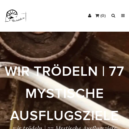
(0)
WIR TRÖDELN | 77
MYSTISCHE
AUSFLUGSZIELE
wir trödeln | 77 Mystische Ausflugsziele