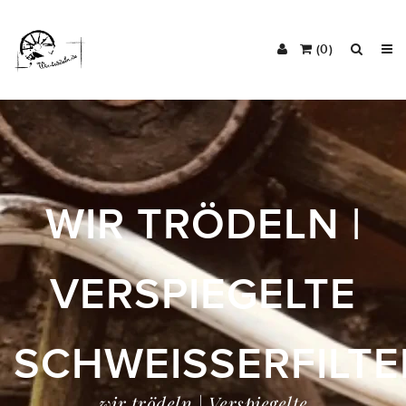
(0)
WIR TRÖDELN |
VERSPIEGELTE
SCHWEISSERFILTE
wir trödeln | Verspiegelte