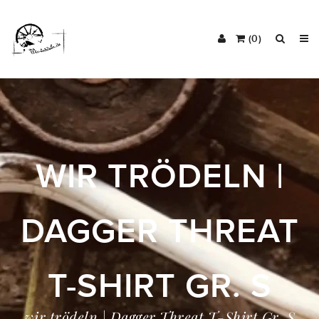
(0)
WIR TRÖDELN |
DAGGER THREAT
T-SHIRT GR. S
wir trödeln | Dagger Threat T-Shirt Gr. S