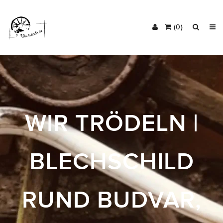
(0)
WIR TRÖDELN |
BLECHSCHILD
RUND BUDVAR,