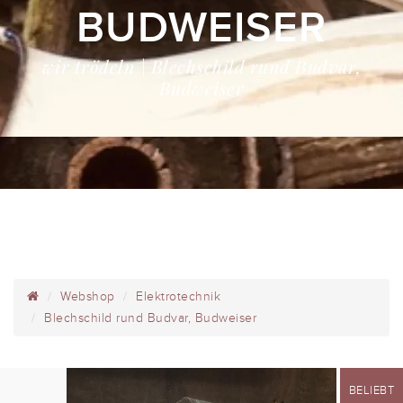
BUDWEISER
wir trödeln | Blechschild rund Budvar,
Budweiser
Webshop
Elektrotechnik
Blechschild rund Budvar, Budweiser
BELIEBT