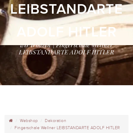
LEIBSTANDARTE
ADOLF HITLER
wir trödeln | Fingerschale Wellner
LEIBSTANDARTE ADOLF HITLER
Webshop
Dekoration
Fingerschale Wellner LEIBSTANDARTE ADOLF HITLER