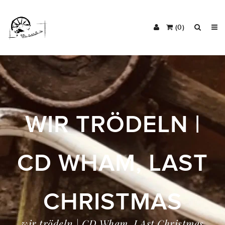
(0)
WIR TRÖDELN |
CD WHAM, LAST
CHRISTMAS
wir trödeln | CD Wham, LAst Christmas