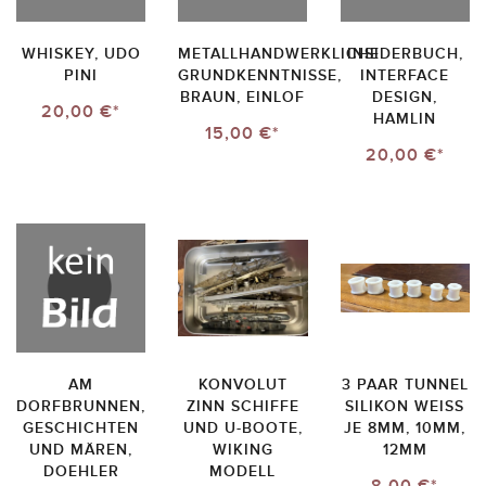
WHISKEY, UDO
METALLHANDWERKLICHE
INSIDERBUCH,
PINI
GRUNDKENNTNISSE,
INTERFACE
BRAUN, EINLOF
DESIGN,
20,00 €*
HAMLIN
15,00 €*
20,00 €*
AM
KONVOLUT
3 PAAR TUNNEL
DORFBRUNNEN,
ZINN SCHIFFE
SILIKON WEISS J
GESCHICHTEN
UND U-BOOTE,
E 8MM, 10MM, 1
UND MÄREN,
WIKING
2MM
DOEHLER
MODELL