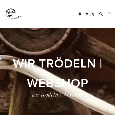
(0)
WIR TRÖDELN |
WEBSHOP
wir trödeln | Webshop