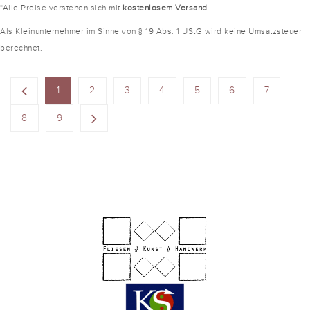
*Alle Preise verstehen sich mit
kostenlosem Versand
.
Als Kleinunternehmer im Sinne von § 19 Abs. 1 UStG wird keine Umsatzsteuer
berechnet.
1
2
3
4
5
6
7
8
9