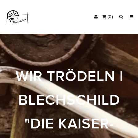
(0)
WIR TRÖDELN |
BLECHSCHILD
"DIE KAISER-