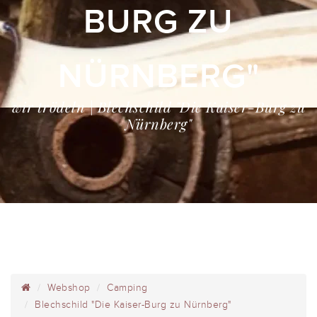
BURG ZU
NÜRNBERG"
wir trödeln | Blechschild "Die Kaiser-Burg zu
Nürnberg"
Webshop
Camping
Blechschild "Die Kaiser-Burg zu Nürnberg"